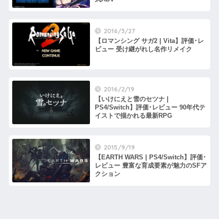
2016/3/27
【ロマンシング サガ2 | Vita】評価･レ
ビュー 受け継がれし名作リメイク
2016/2/19
【いけにえと雪のセツナ |
PS4/Switch】評価･レビュー 90年代テ
イストで描かれる最新RPG
2015/9/19
【EARTH WARS | PS4/Switch】評価･
レビュー 豊富な育成要素が魅力のSFア
クション