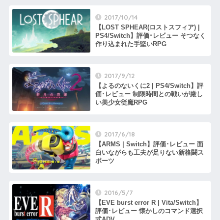
2017/10/14
【LOST SPHEAR(ロストスフィア) |
PS4/Switch】評価･レビュー そつなく
作り込まれた手堅いRPG
2017/9/12
【よるのないくに2 | PS4/Switch】評
価･レビュー 制限時間との戦いが厳し
い美少女従魔RPG
2017/6/18
【ARMS | Switch】評価･レビュー 面
白いながらも工夫が足りない新格闘ス
ポーツ
2016/5/7
【EVE burst error R | Vita/Switch】
評価･レビュー 懐かしのコマンド選択
式ADV