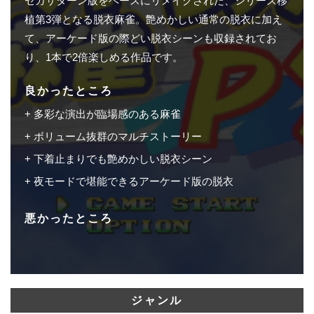
セガサターン版をベースにリメイクされた、シリーズ移
植第3弾となる脱衣麻雀。艶めかしい通常の脱衣に加え
て、アーケード版の際どい脱衣シーンも収録されてお
り、1本で2倍楽しめる作品です。
良かったところ
多彩な演出が臨場感のある麻雀
ボリューム抜群のマルチストーリー
下着止まりでも艶めかしい脱衣シーン
夜モードで堪能できるアーケード版の脱衣
悪かったところ
ジャンル