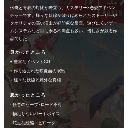
伝奇と青春の対比が際立つ、ミステリー×恋愛アドベン
チャーです。様々な伏線が散りばめられたストーリーや
クオリティの高い演出が好印象な反面、遊びにくいゲー
ムシステムなど目に余る不満点も多い、惜しさが残る作
品でした。
良かったところ
豊富なイベントCG
作り込まれた映像面の演出
様々な伏線と意外な真相
悪かったところ
任意のセーブ･ロード不可
物足りないパートボイス
蛇足な続編エピローグ