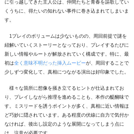
に引っ越してきた主人公は、仲間たちと青春を謳歌してい
くうちに、得たいの知れない事件に巻き込まれてしまいま
す。
1プレイのボリュームは少ないものの、周回前提で謎を
紐解いていくストーリーとなっており、プレイするたびに
新しい情報やルートが解放されていく構成です。特に、最
初は
全く意味不明だった挿入ムービー
が、周回することで
少しずつ変化して、真相につながる演出は好印象でした。
様々な箇所に想像を掻き立てるヒントが仕込まれてお
り、プレイしながら推理を進めることも、本作の醍醐味で
す。ミスリードを誘うポイントが多く、真相に近い情報ほ
ど巧妙に隠されています。ある程度の伏線に自力で気付か
なければ、後出し設定のような展開になってしまう点に
は、注意が必要です。