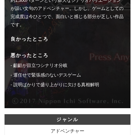
約1,300パターンという膨大なシナリオバリエーション
が謳い文句のアドベンチャー。しかし、ゲームとしての
完成度は今ひとつで、面白いと感じる部分が乏しい作品
です。
良かったところ
悪かったところ
齟齬が目立つシナリオ分岐
運任せで緊張感のないデスゲーム
説明ばかりで盛り上がりに欠ける真相解明
ジャンル
アドベンチャー