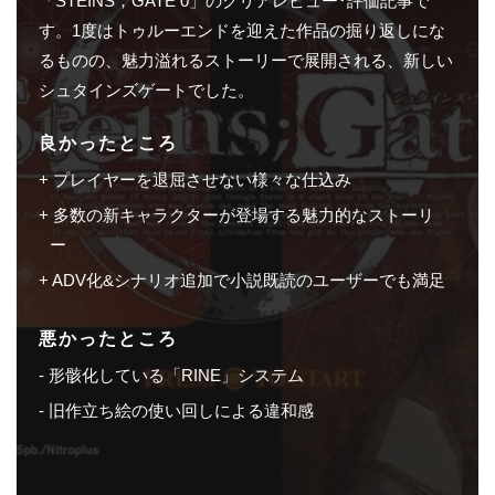
「STEINS；GATE 0」のクリアレビュー･評価記事で
す。1度はトゥルーエンドを迎えた作品の掘り返しにな
るものの、魅力溢れるストーリーで展開される、新しい
シュタインズゲートでした。
良かったところ
プレイヤーを退屈させない様々な仕込み
多数の新キャラクターが登場する魅力的なストーリ
ー
ADV化&シナリオ追加で小説既読のユーザーでも満足
悪かったところ
形骸化している「RINE」システム
旧作立ち絵の使い回しによる違和感