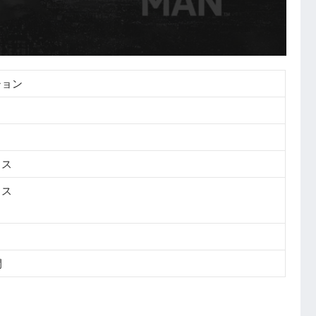
ション
クス
クス
間