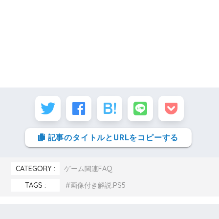
記事のタイトルとURLをコピーする
CATEGORY :
ゲーム関連FAQ
TAGS :
画像付き解説:PS5