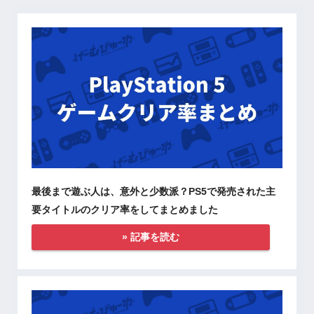
最後まで遊ぶ人は、意外と少数派？PS5で発売された主
要タイトルのクリア率をしてまとめました
» 記事を読む