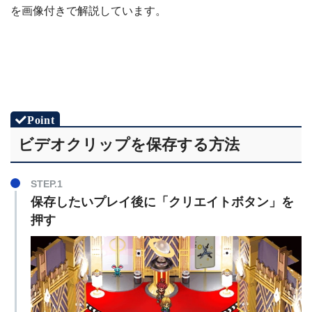
を画像付きで解説しています。
ビデオクリップを保存する方法
STEP.1
保存したいプレイ後に「クリエイトボタン」を
押す