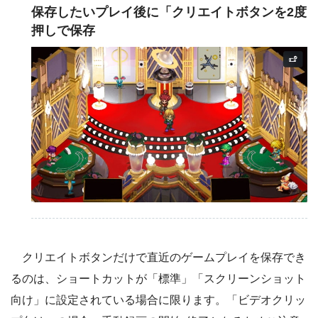
保存したいプレイ後に「クリエイトボタンを2度
押しで保存
クリエイトボタンだけで直近のゲームプレイを保存でき
るのは、ショートカットが「標準」「スクリーンショット
向け」に設定されている場合に限ります。「ビデオクリッ