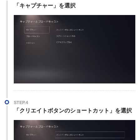
「キャプチャー」を選択
STEP.4
「クリエイトボタンのショートカット」を選択