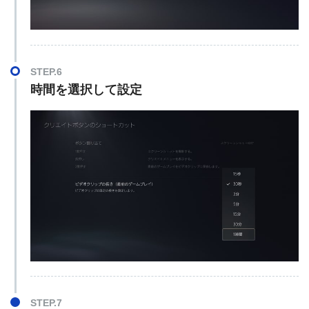
STEP.6
時間を選択して設定
STEP.7