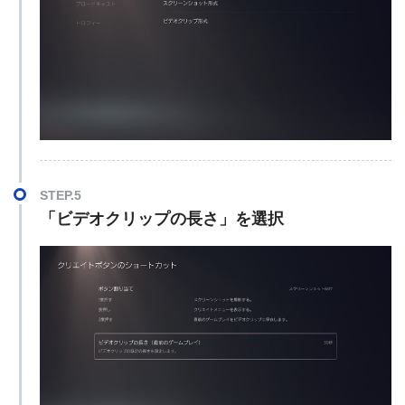
STEP.5
「ビデオクリップの長さ」を選択