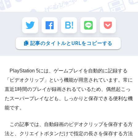
記事のタイトルとURLをコピーする
PlayStation 5には、ゲームプレイを自動的に記録する
「ビデオクリップ」という機能が用意されています。常に
直近1時間のプレイが録画されるているため、偶然起こっ
たスーパープレイなども、しっかりと保存できる便利な機
能です。
この記事では、自動録画のビデオクリップを保存する方
法と、クリエイトボタンだけで指定の長さを保存する方法