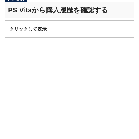
STEP.3
PS Vitaから購入履歴を確認する
メニューから「利用履歴」を選択
クリックして表示
STEP.5
STEP.1
「利用履歴」を選択
「PlayStation Store」をはじめる
STEP.2
「アカウント管理」を選択
STEP.4
利用履歴が表示されます