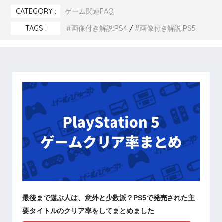
CATEGORY :
ゲーム関連FAQ
STEP.6
指定した期間の利用履歴が表示されます
TAGS :
画像付き解説:PS4
画像付き解説:PS5
STEP.7
指定した期間の利用履歴が表示されます
最後まで遊ぶ人は、意外と少数派？PS5で発売された主
要タイトルのクリア率をしてまとめました