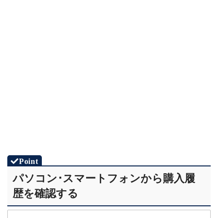
STEP.2
「ユーザーとアカウント」を選択
パソコン･スマートフォンから購入履
STEP.3
歴を確認する
「アカウント」を選択