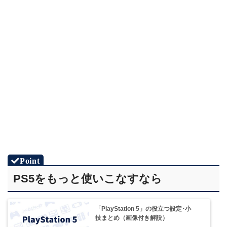
STEP.6
STEP.2
表示する期間を指定して「続ける」を選択
右下の「…」を選択
STEP.3
「アカウント情報」を選択
PS5をもっと使いこなすなら
STEP.7
STEP.3
指定した期間の利用履歴が表示されます
「購入管理」を選択
「PlayStation 5」の役立つ設定･小
技まとめ（画像付き解説）
STEP.4