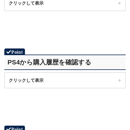
クリックして表示
STEP.1
PSNのアカウントサイト
にアクセス
STEP.2
IDとパスワードを入力して「サインイン」を選択
PS4から購入履歴を確認する
STEP.4
クリックして表示
「お支払い方法と定額サービス」を選択
STEP.1
ホーム画面から「設定」を選択