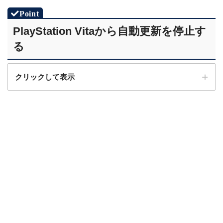
右上の「アカウントアイコン」を選択
PlayStation Vitaから自動更新を停止す
る
クリックして表示
STEP.5
「はい」を選択
STEP.1
ホーム画面から「PS Store」をはじめる
STEP.3
「定額サービス」を選択
STEP.3
「サインイン」を選択