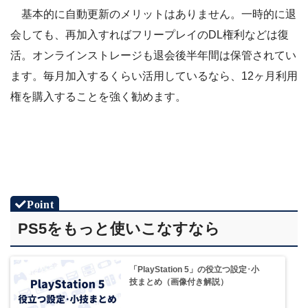
「PlayStation Plus」を選択
基本的に自動更新のメリットはありません。一時的に退
会しても、再加入すればフリープレイのDL権利などは復
STEP.5
「はい」を選択
活。オンラインストレージも退会後半年間は保管されてい
STEP.5
ます。毎月加入するくらい活用しているなら、12ヶ月利用
右上の「アカウントアイコン」を選択
権を購入することを強く勧めます。
STEP.8
次回の自動更新日が表示されなければ停止完了
STEP.4
PS5をもっと使いこなすなら
「PlayStationPlus ○ヶ月利用権 定期サービス」を
選択
STEP.6
「PlayStation 5」の役立つ設定･小
「自動更新を無効にする」を選択
技まとめ（画像付き解説）
STEP.6