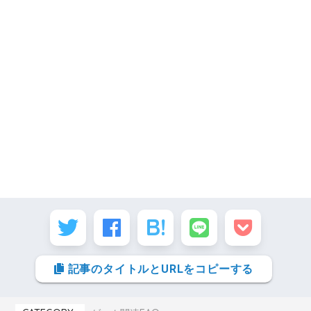
STEP.8
利用状況：利用中（自動更新は停止）になれば停
STEP.8
止完了
「確認」を選択
記事のタイトルとURLをコピーする