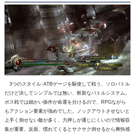
3つのスタイル･ATBゲージを駆使して戦う、ソロバトル
だけど決してシンプルでは無い、斬新なバトルシステム。
ボス戦では細かい操作が命運を分けるので、RPGながら
もアクション要素が強めでした。ノックアウトさせないと
上手く倒せない敵が多く、力押しが通じにくいので情報収
集が重要。反面、慣れてくるとサクサク倒せるから爽快感