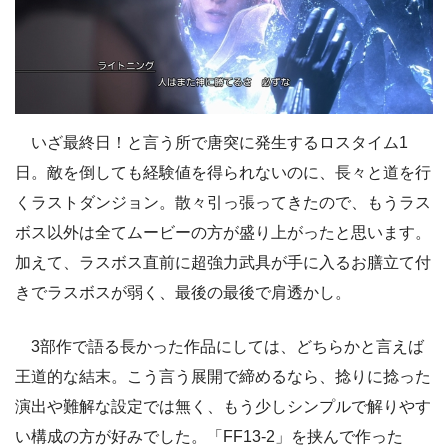
いざ最終日！と言う所で唐突に発生するロスタイム1
日。敵を倒しても経験値を得られないのに、長々と道を行
くラストダンジョン。散々引っ張ってきたので、もうラス
ボス以外は全てムービーの方が盛り上がったと思います。
加えて、ラスボス直前に超強力武具が手に入るお膳立て付
きでラスボスが弱く、最後の最後で肩透かし。
3部作で語る長かった作品にしては、どちらかと言えば
王道的な結末。こう言う展開で締めるなら、捻りに捻った
演出や難解な設定では無く、もう少しシンプルで解りやす
い構成の方が好みでした。「FF13-2」を挟んで作った