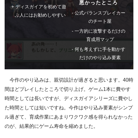
悪かったところ
ディスガイアを初めて遊
公式バランスブレイカー
ぶ人にはお勧めしやすい
のチート屋
一方的に攻撃するだけの
育成用マップ
何も考えずに手を動かす
だけのやり込み要素
今作のやり込みは、親切設計が過ぎると思います
。40時
間ほどプレイしたところで切り上げ。ゲーム1本に費やす
時間としては長いですが、ディスガイアシリーズに費やし
た時間としては短いですね。今作はやり込み要素がシンプ
ル過ぎて、育成作業にあまりワクワク感を得られなかった
のが、結果的にゲーム寿命を縮めました。