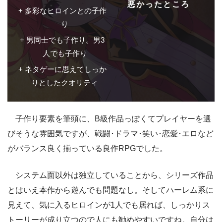
悪かったところ
多彩なヒロインとの子作
り
男同士でも子作り。男3
人でも子作り
ネタゲーに思えてしっか
りとしたクオリティ
子作り要素を筆頭に、B級作品っぽくてプレイヤーを選
びそうな雰囲気ですが、戦闘･ドラマ･笑い･恋愛･エロなど
がバランス良く揃っている良作RPGでした
。
システム面以外は独立していることから、シリーズ作品
とはいえ本作から遊んでも問題なし。そしてハーレム系に
見えて、気に入るヒロインが1人でも居れば、しっかりス
トーリーが成り立つので人にも勧めやすいですね。自分は