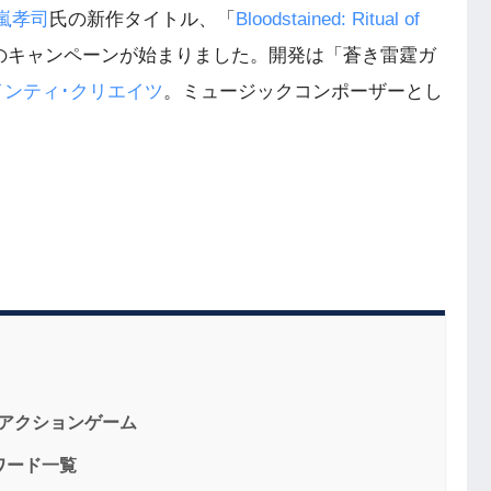
嵐孝司
氏の新作タイトル、「
Bloodstained: Ritual of
erでのキャンペーンが始まりました。
開発は「蒼き雷霆ガ
インティ･クリエイツ
。ミュージックコンポーザーとし
Dアクションゲーム
ht リワード一覧